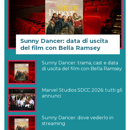
Sunny Dancer: data di uscita
del film con Bella Ramsey
Sunny Dancer: trama, cast e data
di uscita del film con Bella Ramsey
Marvel Studios SDCC 2026: tutti gli
annunci
Sunny Dancer: dove vederlo in
streaming