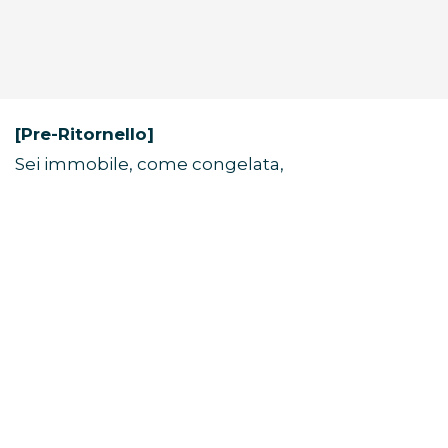
[Pre-Ritornello]
Sei immobile, come congelata,
un’immagine perfetta in una cornice.
Alcune visioni non svaniscono mai.
[Ritornello]
Non mi serve una fotocamera per catturare
questo momento,
ricorderò come sei stasera per tutta la vita.
Quando tutto sembra in bianco e nero, i tuoi
colori esplodono.