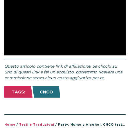
Questo articolo contiene link di affiliazione. Se clicchi su
uno di questi link e fai un acquisto, potremmo ricevere una
commissione senza alcun costo aggiuntivo per te.
TAGS:
CNCO
Home
/
Testi e Traduzioni
/
Party, Humo y Alcohol, CNCO testo e traduzione nuovo singolo