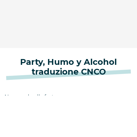
Party, Humo y Alcohol
traduzione CNCO
Non crede alla fortuna
Ha detto al ragazzo di lasciarla andare
Ha messo i sentimenti in una cassaforte
Non vuole più comportarsi bene
Si è stancata di stare male