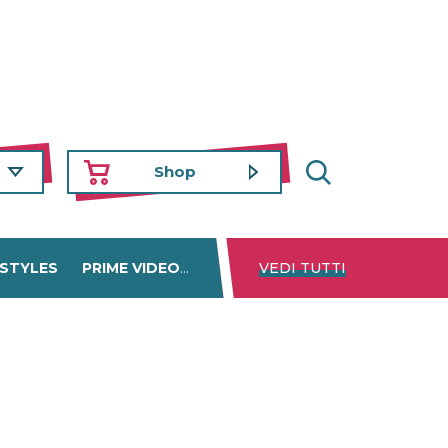
Shop
 STYLES
PRIME VIDEO
DISNEY+
VEDI TUTTI
NETFLIX
TROVA 