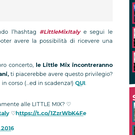
ndo l’hashtag
#LittleMixItaly
e segui le
oter avere la possibilità di ricevere una
oro concerto,
le Little Mix incontreranno
ani,
ti piacerebbe avere questo privilegio?
iva in corso (…ed in scadenza!)
QUI
.
amente alle LITTLE MIX? ♡
taly
♡
https://t.co/1ZzrWbK4Fe
 2016