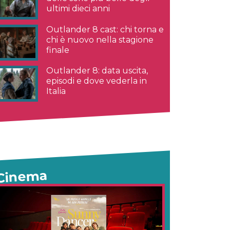
ultimi dieci anni
Outlander 8 cast: chi torna e
chi è nuovo nella stagione
finale
Outlander 8: data uscita,
episodi e dove vederla in
Italia
Cinema