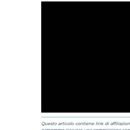
Questo articolo contiene link di affiliazion
potremmo ricevere una commissione senza