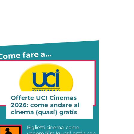
Come fare a…
Offerte UCI Cinemas
2026: come andare al
cinema (quasi) gratis
Biglietti cinema: come
vedere film (quasi) gratis con