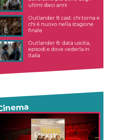
ultimi dieci anni
Outlander 8 cast: chi torna e
chi è nuovo nella stagione
finale
Outlander 8: data uscita,
episodi e dove vederla in
Italia
Cinema