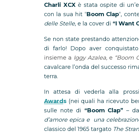
Charli XCX
è stata ospite di un’e
con la sua hit “
Boom Clap
“, cont
delle Stelle
, e la cover di
“I Want 
Se non state prestando attenzio
di farlo! Dopo aver conquistato
insieme a
Iggy Azalea,
e
“Boom C
cavalcare l’onda del successo rim
terra.
In attesa di vederla alla pros
Awards
(nei quali ha ricevuto be
sulle note di
“Boom Clap”
– da 
d’amore epica e una celebrazion
classico del 1965 targato
The Stra