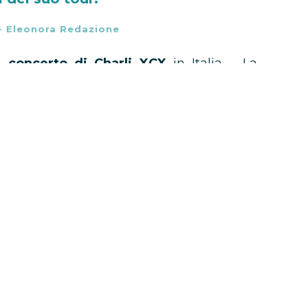
-
Eleonora Redazione
l concerto di Charli XCX
in Italia – La
l palco del
Fabrique
di Milano per l’unica
 18 novembre 2019.