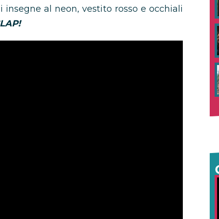
i insegne al neon, vestito rosso e occhiali
LAP!