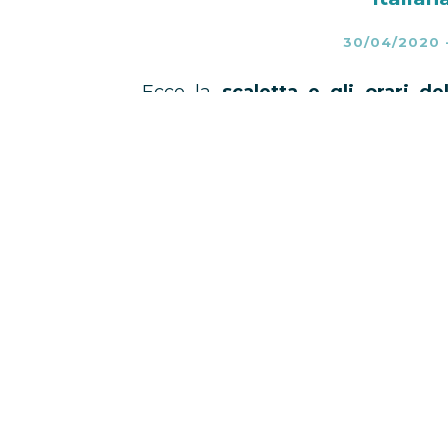
30/04/2020
Ecco la
scaletta e gli orari de
cantautrice britannica è salita su
data italiana del suo Tour, lunedì