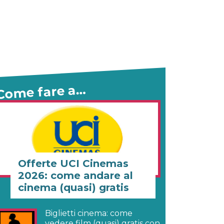
Come fare a…
Offerte UCI Cinemas
2026: come andare al
cinema (quasi) gratis
Biglietti cinema: come
vedere film (quasi) gratis con