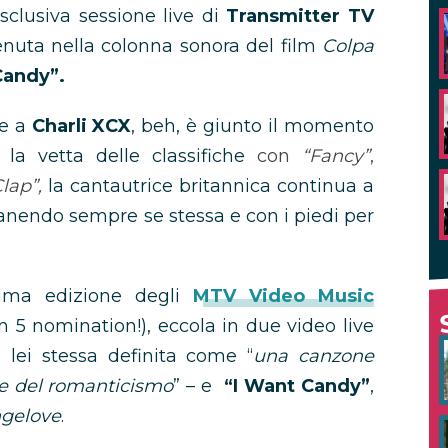
sclusiva sessione live di
Transmitter TV
enuta nella colonna sonora del film
Colpa
Candy”.
ne a
Charli XCX
, beh, è giunto il momento
 la vetta delle classifiche
con
“Fancy”
,
lap”,
la cantautrice britannica continua a
anendo sempre se stessa e con i piedi per
sima edizione degli
MTV Video Music
n 5 nomination!), eccola in due video live
lei stessa definita come “
una canzone
e del romanticismo
” – e
“I Want Candy”
,
ngelove
.