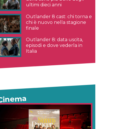
ultimi dieci anni
Outlander 8 cast: chi torna e
chi è nuovo nella stagione
finale
Outlander 8: data uscita,
episodi e dove vederla in
Italia
Cinema