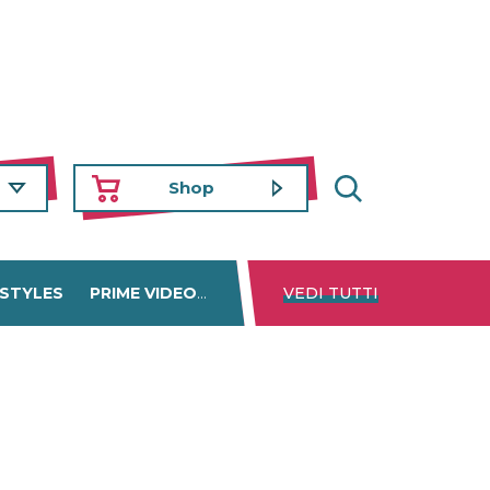
Shop
 STYLES
PRIME VIDEO
DISNEY+
VEDI TUTTI
NETFLIX
TROVA 