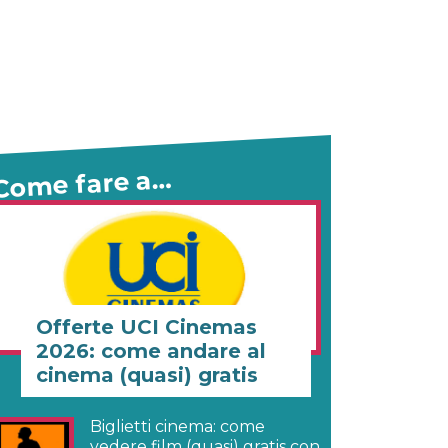
Come fare a…
Offerte UCI Cinemas
2026: come andare al
cinema (quasi) gratis
Biglietti cinema: come
vedere film (quasi) gratis con