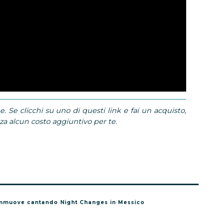
e. Se clicchi su uno di questi link e fai un acquisto,
 alcun costo aggiuntivo per te.
ommuove cantando Night Changes in Messico