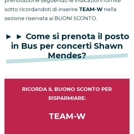
prenotazione seguendo le indicazioni fornite
sotto ricordandoti di inserire
TEAM-W
nella
sezione riservata ai BUONI SCONTO.
► ► Come si prenota il posto
in Bus per concerti Shawn
Mendes?
RICORDA IL BUONO SCONTO PER
RISPARMIARE:
TEAM-W