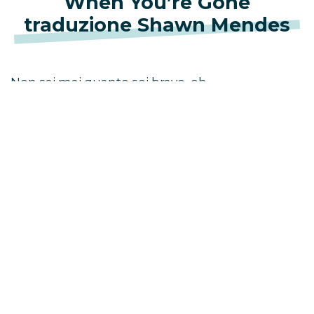
When You’re Gone
traduzione Shawn Mendes
Non sai mai quanto sei bravo, oh
Finche non stai guardando una foto dell’unica
ragazza che conta, aah
So che cosa dovremmo fare
È difficile per me lasciarti andare
Quindi sto solo cercando di resistere
Aspetta
Non voglio sapere com’è quando te ne sarai
andata
Non voglio andare avanti