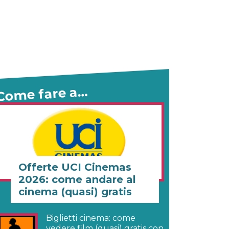
Come fare a…
Offerte UCI Cinemas
2026: come andare al
cinema (quasi) gratis
Biglietti cinema: come
vedere film (quasi) gratis con