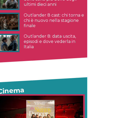
ultimi dieci anni
Outlander 8 cast: chi torna e
chi è nuovo nella stagione
finale
Outlander 8: data uscita,
episodi e dove vederla in
Italia
Cinema