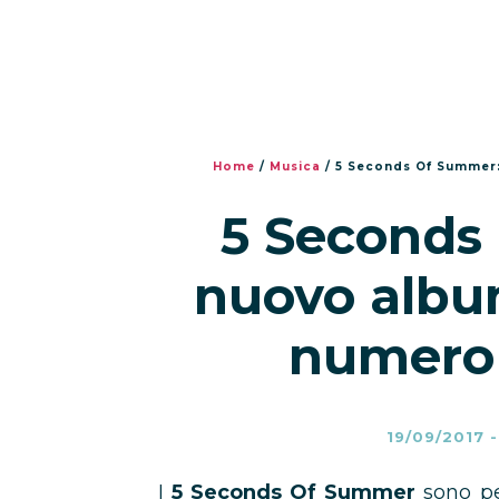
Home
/
Musica
/
5 Seconds Of Summer: 
5 Seconds 
nuovo album
numero #
19/09/2017
I
5 Seconds Of Summer
sono p