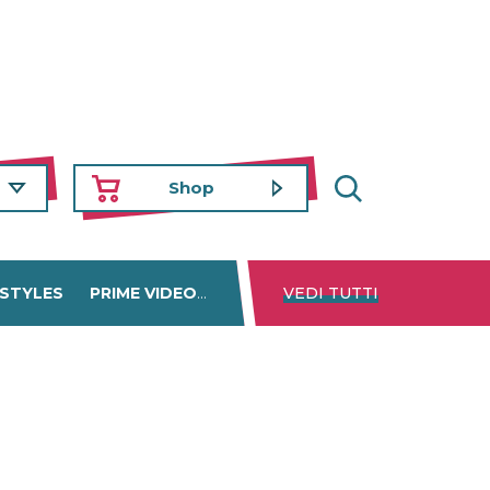
Shop
 STYLES
PRIME VIDEO
DISNEY+
VEDI TUTTI
NETFLIX
TROVA 