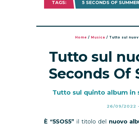
TAGS:
5 SECONDS OF SUMMER 
Home
/
Musica
/
Tutto sul nuo
Tutto sul nu
Seconds Of
Tutto sul quinto album in
26/09/2022
È “5SOS5”
il titolo del
nuovo al
uscita 23 settembre 2022
. Ecco