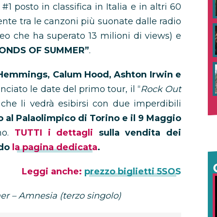
1 posto in classifica in Italia e in altri 60
te tra le canzoni più suonate dalle radio
o che ha superato 13 milioni di views) e
CONDS OF SUMMER”
.
Hemmings, Calum Hood, Ashton Irwin e
iato le date del primo tour, il “
Rock Out
, che li vedrà esibirsi con due imperdibili
 al Palaolimpico di Torino e il 9 Maggio
no.
TUTTI i dettagli
sulla vendita dei
ndo
la pagina dedicata
.
Leggi anche:
prezzo biglietti 5SOS
r – Amnesia (terzo singolo)