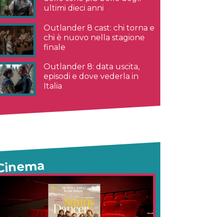
ultimi dieci anni
Outlander 8 cast: chi torna e
chi è nuovo nella stagione
finale
Outlander 8: data uscita,
episodi e dove vederla in
Italia
Cinema