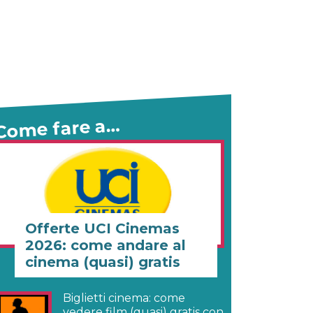
Come fare a…
Offerte UCI Cinemas
2026: come andare al
cinema (quasi) gratis
Biglietti cinema: come
vedere film (quasi) gratis con