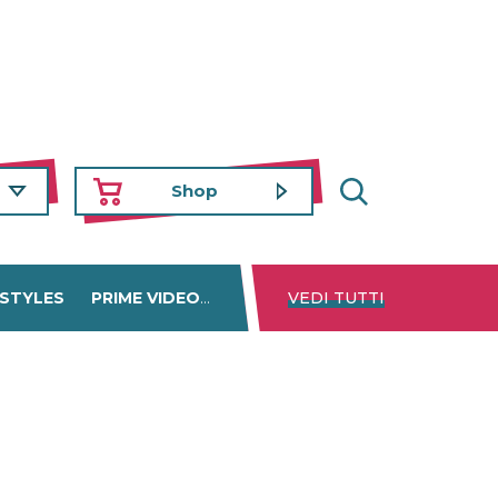
Shop
 STYLES
PRIME VIDEO
DISNEY+
VEDI TUTTI
NETFLIX
TROVA 