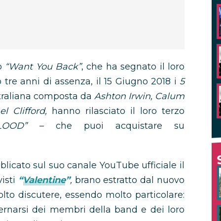
o
“Want You Back”
, che ha segnato il loro
tre anni di assenza, il 15 Giugno 2018 i
5
traliana composta da
Ashton Irwin, Calum
 Clifford,
hanno rilasciato il loro terzo
LOOD”
– che puoi acquistare su
licato sul suo canale YouTube ufficiale il
isti
“Valentine”
,
brano estratto dal nuovo
olto discutere, essendo molto particolare:
ternarsi dei membri della band e dei loro