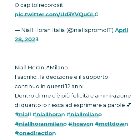
© capitolrecordsit
pic.twitter.com/Ud3YVQuGLC
— Niall Horan Italia (@niallspromoIT)
April
28, 2023
Niall Horan📍Milano.
I sacrifici, la dedizione e il supporto
continuo in questi 12 anni..
Dentro di me c’è più felicità e ammirazione
di quanto io riesca ad esprimere a parole 💕
#niall
#niallhoran
#niallmilano
#niallhoranmilano
#heaven
#meltdown
#onedirection