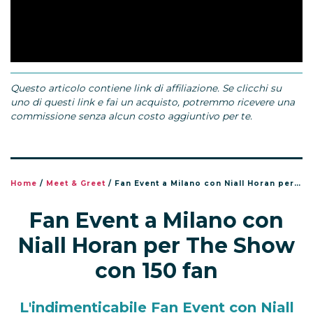
Questo articolo contiene link di affiliazione. Se clicchi su
uno di questi link e fai un acquisto, potremmo ricevere una
commissione senza alcun costo aggiuntivo per te.
Home
/
Meet & Greet
/
Fan Event a Milano con Niall Horan per The Show con 150 fan
Fan Event a Milano con
Niall Horan per The Show
con 150 fan
L'indimenticabile Fan Event con Niall