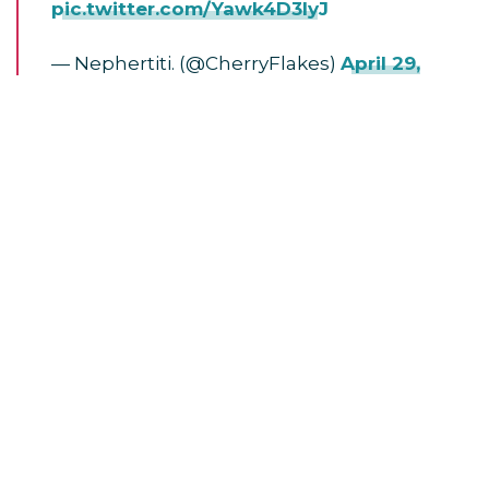
pic.twitter.com/Yawk4D3lyJ
— Nephertiti. (@CherryFlakes)
April 29,
2023
TAGS:
NIALL HORAN
Come fare a…