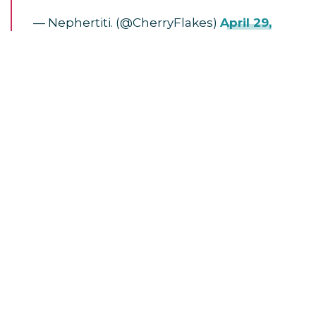
— Nephertiti. (@CherryFlakes)
April 29,
2023
TAGS:
NIALL HORAN
Come fare a…