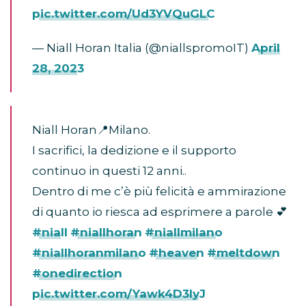
pic.twitter.com/Ud3YVQuGLC
— Niall Horan Italia (@niallspromoIT)
April
28, 2023
Niall Horan📍Milano.
I sacrifici, la dedizione e il supporto
continuo in questi 12 anni..
Dentro di me c’è più felicità e ammirazione
di quanto io riesca ad esprimere a parole 💕
#niall
#niallhoran
#niallmilano
#niallhoranmilano
#heaven
#meltdown
#onedirection
pic.twitter.com/Yawk4D3lyJ