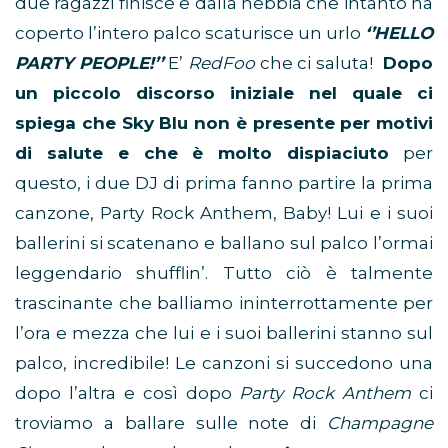
due ragazzi finisce e dalla nebbia che intanto ha
coperto l’intero palco scaturisce un urlo
‘’HELLO
PARTY PEOPLE!’’
E’
RedFoo
che ci saluta!
Dopo
un piccolo discorso iniziale nel quale ci
spiega che Sky Blu non è presente per motivi
di salute e che è molto dispiaciuto
per
questo, i due DJ di prima fanno partire la prima
canzone, Party Rock Anthem, Baby! Lui e i suoi
ballerini si scatenano e ballano sul palco l’ormai
leggendario shufflin’. Tutto ciò è talmente
trascinante che balliamo ininterrottamente per
l’ora e mezza che lui e i suoi ballerini stanno sul
palco, incredibile! Le canzoni si succedono una
dopo l’altra e così dopo
Party Rock Anthem
ci
troviamo a ballare sulle note di
Champagne