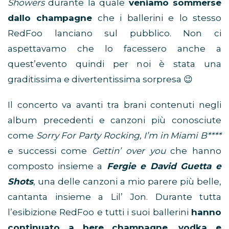
Showers
durante la quale
veniamo sommerse
dallo champagne
che i ballerini e lo stesso
RedFoo lanciano sul pubblico. Non ci
aspettavamo che lo facessero anche a
quest’evento quindi per noi è stata una
graditissima e divertentissima sorpresa 😉
Il concerto va avanti tra brani contenuti negli
album precedenti e canzoni più conosciute
come
Sorry For Party Rocking, I’m in Miami B****
e successi come
Gettin’ over you
che hanno
composto insieme a
Fergie e David Guetta e
Shots
, una delle canzoni a mio parere più belle,
cantanta insieme a Lil’ Jon. Durante tutta
l’esibizione RedFoo e tutti i suoi ballerini
hanno
continuato a bere champagne, vodka e