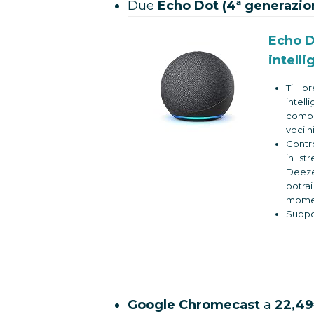
Due
Echo Dot (4ª generazi
Echo D
intelli
Ti pr
intel
compa
voci n
Contro
in st
Deezer
potrai
moment
Suppor
con i
Amazo
Sempre
una b
domand
tempo,
Google Chromecast
a
22,4
Contro