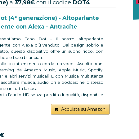
one)
a
37,98€
con il codice
DOT4
ot (4ª generazione) - Altoparlante
gente con Alexa - Antracite
esentiamo Echo Dot - Il nostro altoparlante
ligente con Alexa più venduto. Dal design sobrio e
tto, questo dispositivo offre un suono ricco, con
itide e bassi bilanciati.
lla l'intrattenimento con la tua voce - Ascolta brani
reaming da Amazon Music, Apple Music, Spotify,
 e altri servizi musicali. E con Musica multistanza
 ascoltare musica, audiolibri e podcast nello stesso
o in tutta la casa.
ta l’audio HD senza perdita di qualità, disponibile
 servizi di musica in streaming compatibili, come
n Music HD.
Acquista su Amazon
 pronta ad aiutarti - Chiedi ad Alexa di raccontare
arzelletta, riprodurre musica, rispondere a
e, leggerti le ultime notizie, darti le previsioni del
 impostare sveglie e molto altro.
9€
lla i tuoi dispositivi per Casa Intelligente - Usa la tua