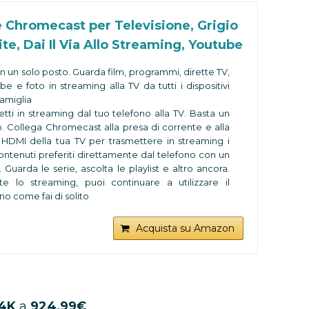
er controllare i dispositivi compatibili e accendere
 Chromecast per Televisione, Grigio
e, regolare un termostato o chiudere la porta.
 sempre in contatto con gli altri - Effettua una
te, Dai Il Via Allo Streaming, Youtube
mata senza dover usare le mani. Chiama
iatamente un dispositivo in un'altra stanza con
in un solo posto. Guarda film, programmi, dirette TV,
n o annuncia a tutti che la cena è pronta.
e e foto in streaming alla TV da tutti i dispositivi
tato per tutelare la tua privacy - Echo Dot è stato
famiglia
uito con diversi elementi per la protezione e il
tti in streaming dal tuo telefono alla TV. Basta un
llo della privacy, tra cui un apposito pulsante per
. Collega Chromecast alla presa di corrente e alla
ivare i microfoni.
 HDMI della tua TV per trasmettere in streaming i
ontenuti preferiti direttamente dal telefono con un
 Guarda le serie, ascolta le playlist e altro ancora.
te lo streaming, puoi continuare a utilizzare il
no come fai di solito
 programmi TV, film, video, brani, giochi, sport e
 ancora da oltre 2000 app come YouTube, YouTube
Acquista su Amazon
etflix, Disney+, DAZN e HBO NOW
etti i contenuti del tuo laptop o telefono Android
hrome. Visualizza lo schermo del tuo dispositivo
TV. Puoi vedere alla TV tutti i contenuti che vedi sul
ono
 4K
a
924,99€
 fornitori di contenuti richiedono di sottoscrivere un