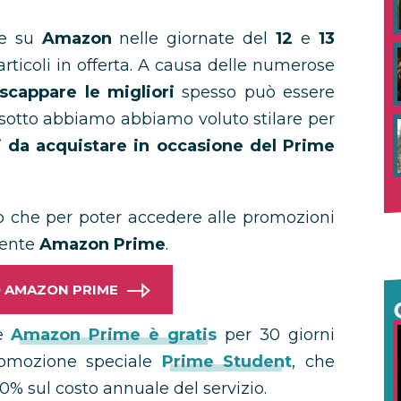
ne su
Amazon
nelle giornate del
12
e
13
rticoli in offerta. A causa delle numerose
 scappare le migliori
spesso può essere
ui sotto abbiamo abbiamo voluto stilare per
i da acquistare in occasione del Prime
mo che per poter accedere alle promozioni
iente
Amazon Prime
.
AD AMAZON PRIME
te
Amazon Prime è gratis
per 30 giorni
romozione speciale
Prime Student
, che
0% sul costo annuale del servizio.