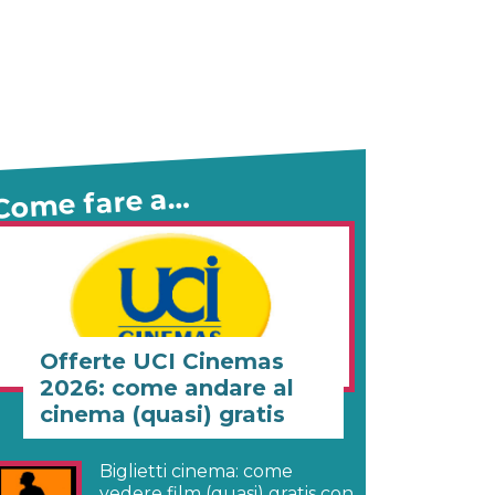
Come fare a…
Offerte UCI Cinemas
2026: come andare al
cinema (quasi) gratis
Biglietti cinema: come
vedere film (quasi) gratis con