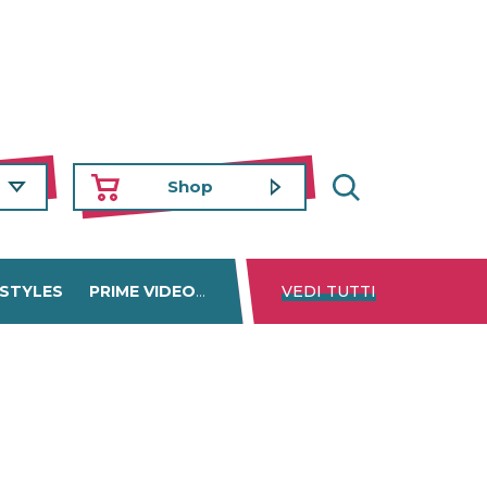
Shop
 STYLES
PRIME VIDEO
DISNEY+
VEDI TUTTI
NETFLIX
TROVA 