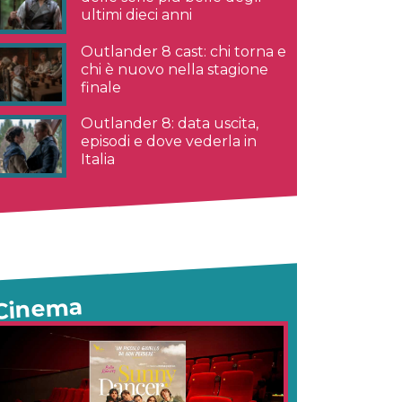
ultimi dieci anni
Outlander 8 cast: chi torna e
chi è nuovo nella stagione
finale
Outlander 8: data uscita,
episodi e dove vederla in
Italia
Cinema