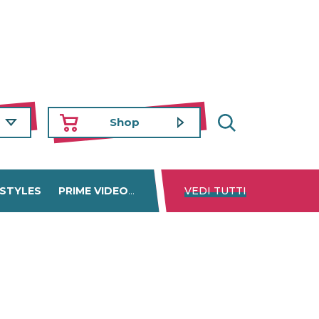
Shop
 STYLES
PRIME VIDEO
DISNEY+
VEDI TUTTI
NETFLIX
TROVA 