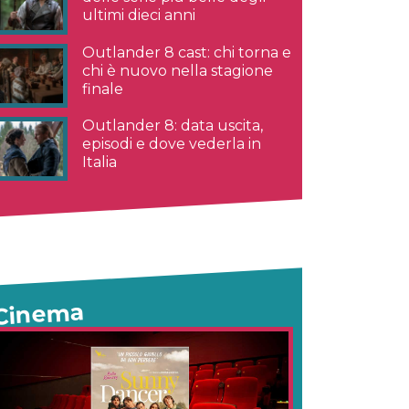
ultimi dieci anni
Outlander 8 cast: chi torna e
chi è nuovo nella stagione
finale
Outlander 8: data uscita,
episodi e dove vederla in
Italia
Cinema