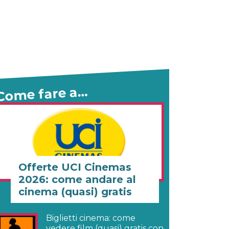
Come fare a…
Offerte UCI Cinemas
2026: come andare al
cinema (quasi) gratis
Biglietti cinema: come
vedere film (quasi) gratis con