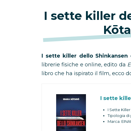
I sette killer 
Kōta
I sette killer dello Shinkansen
librerie fisiche e online, edito da
E
libro che ha ispirato il film, ecco d
I sette kil
I Sette Kill
Tipologia d
Marca: EINA