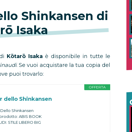
dello Shinkansen di
rō Isaka
di
Kōtarō Isaka
è disponibile in tutte le
inaudi
. Se vuoi acquistare la tua copia del
ove puoi trovarlo:
OFFERTA
ler dello Shinkansen
er Dello Shinkansen
i prodotto: ABIS BOOK
UDI. STILE LIBERO BIG