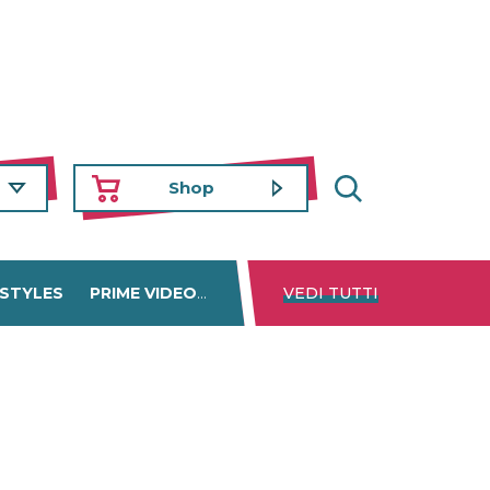
Shop
 STYLES
PRIME VIDEO
DISNEY+
VEDI TUTTI
NETFLIX
TROVA 