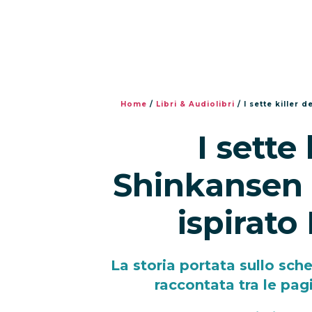
Home
/
Libri & Audiolibri
/
I sette killer 
I sette 
Shinkansen è
ispirato
La storia portata sullo sch
raccontata tra le pagi