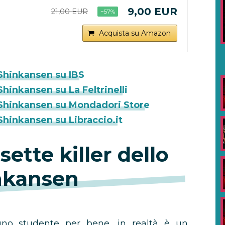
9,00 EUR
21,00 EUR
−57%
Acquista su Amazon
o Shinkansen su IBS
 Shinkansen su La Feltrinelli
lo Shinkansen su Mondadori Store
 Shinkansen su Libraccio.it
sette killer dello
nkansen
uno studente per bene, in realtà è un