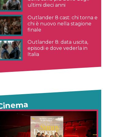
ultimi dieci anni
Outlander 8 cast: chi torna e
chi è nuovo nella stagione
finale
Outlander 8: data uscita,
episodi e dove vederla in
Italia
Cinema