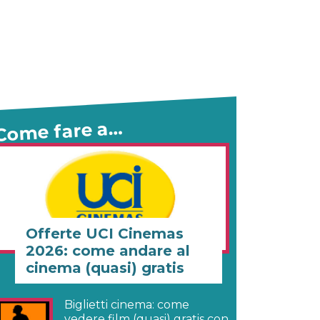
Come fare a…
Offerte UCI Cinemas
2026: come andare al
cinema (quasi) gratis
Biglietti cinema: come
vedere film (quasi) gratis con