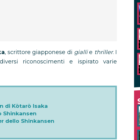
ka
, scrittore giapponese di
gialli
e
thriller
. I
versi riconoscimenti e ispirato varie
en di Kōtarō Isaka
llo Shinkansen
ller dello Shinkansen