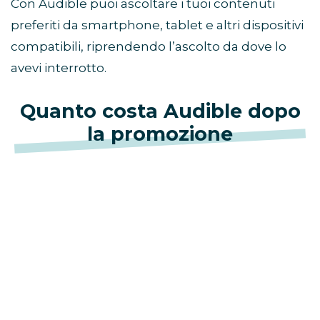
Con Audible puoi ascoltare i tuoi contenuti
preferiti da smartphone, tablet e altri dispositivi
compatibili, riprendendo l’ascolto da dove lo
avevi interrotto.
Quanto costa Audible dopo
la promozione
Con l’offerta esclusiva Prime,
Audible è gratis
per i primi 3 mesi
. Dopo il periodo
promozionale, il servizio si rinnova
automaticamente a
9,99 €/mese
.
Iscriviti ora ad Audible