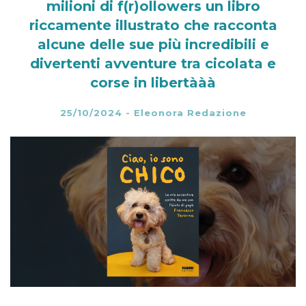
milioni di f(r)ollowers un libro
riccamente illustrato che racconta
alcune delle sue più incredibili e
divertenti avventure tra cicolata e
corse in libertààà
25/10/2024
-
Eleonora Redazione