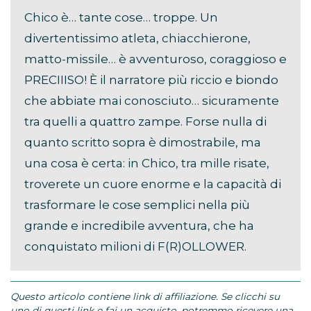
Chico è… tante cose… troppe. Un
divertentissimo atleta, chiacchierone,
matto-missile… è avventuroso, coraggioso e
PRECIIISO! È il narratore più riccio e biondo
che abbiate mai conosciuto… sicuramente
tra quelli a quattro zampe. Forse nulla di
quanto scritto sopra è dimostrabile, ma
una cosa è certa: in Chico, tra mille risate,
troverete un cuore enorme e la capacità di
trasformare le cose semplici nella più
grande e incredibile avventura, che ha
conquistato milioni di F(R)OLLOWER.
Questo articolo contiene link di affiliazione. Se clicchi su
uno di questi link e fai un acquisto, potremmo ricevere una