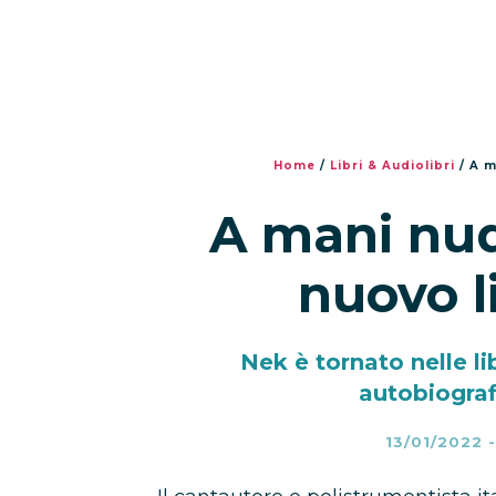
Home
/
Libri & Audiolibri
/
A m
A mani nude
nuovo l
Nek è tornato nelle lib
autobiograf
13/01/2022