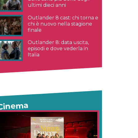
ultimi dieci anni
Outlander 8 cast: chi torna e
chi è nuovo nella stagione
finale
Outlander 8: data uscita,
episodi e dove vederla in
Italia
Cinema