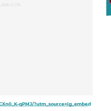
v/CXn0_K-qPMJ/?utm_source=ig_embed