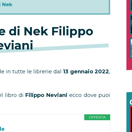
i Nek
 di Nek Filippo
eviani
e in tutte le librerie dal
13 gennaio 2022
,
l libro di
Filippo Neviani
ecco dove puoi
OFFERTA
de