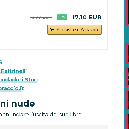
17,10 EUR
18,00 EUR
−5%
Acquista su Amazon
S
eltrinelli
ondadori Store
raccio.it
ni nude
annunciare l’uscita del suo libro: