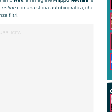
taliano
Nek
, all’anagrafe
Filippo Neviani
, è
e
online
con una storia autobiografica, che
a filtri.