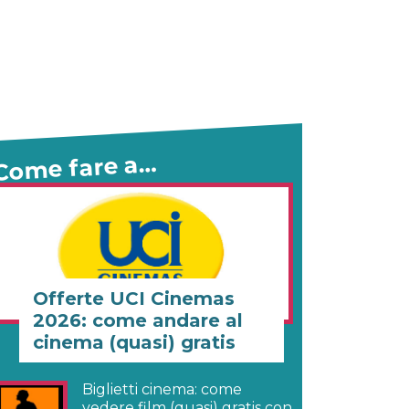
Come fare a…
Offerte UCI Cinemas
2026: come andare al
cinema (quasi) gratis
Biglietti cinema: come
vedere film (quasi) gratis con