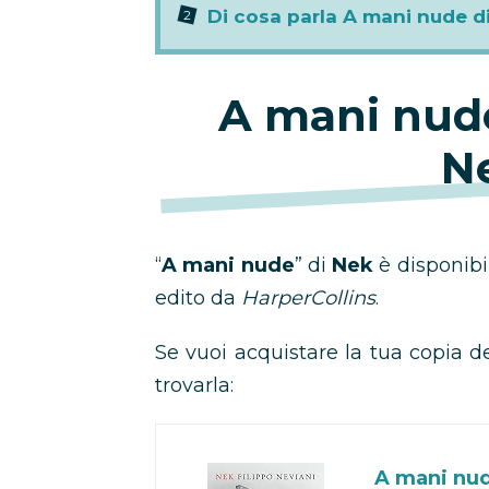
Di cosa parla A mani nude d
A mani nude
N
“
A mani nude
” di
Nek
è disponibil
edito da
HarperCollins
.
Se vuoi acquistare la tua copia de
trovarla:
A mani nu