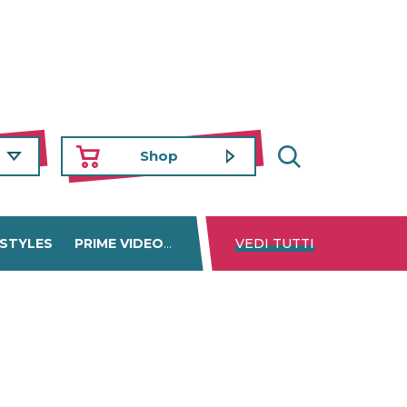
Shop
 STYLES
PRIME VIDEO
DISNEY+
VEDI TUTTI
NETFLIX
TROVA 