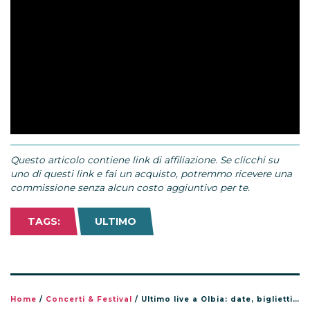
Questo articolo contiene link di affiliazione. Se clicchi su
uno di questi link e fai un acquisto, potremmo ricevere una
commissione senza alcun costo aggiuntivo per te.
TAGS:
ULTIMO
Home
/
Concerti & Festival
/
Ultimo live a Olbia: date, biglietti e prezzi dei concerti