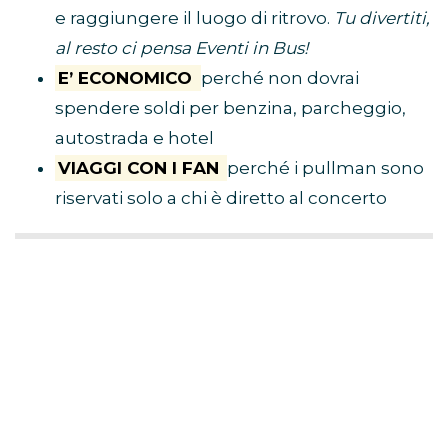
e raggiungere il luogo di ritrovo.
Tu divertiti,
al resto ci pensa Eventi in Bus!
E’ ECONOMICO
perché non dovrai
spendere soldi per benzina, parcheggio,
autostrada e hotel
VIAGGI CON I FAN
perché i pullman sono
riservati solo a chi è diretto al concerto
BUS CONCERTI ULTIMO
CLICCA QUI E PRENOTA IL TUO
POSTO
Cliccando sul link avrai accesso a tutte le
info, i prezzi del viaggio in pullman e un
tutorial per risparmiare sulla tua