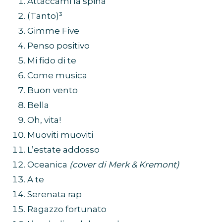
Attaccami la spina
(Tanto)³
Gimme Five
Penso positivo
Mi fido di te
Come musica
Buon vento
Bella
Oh, vita!
Muoviti muoviti
L’estate addosso
Oceanica
(cover di Merk & Kremont)
A te
Serenata rap
Ragazzo fortunato