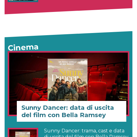
Cinema
Sunny Dancer: data di uscita
del film con Bella Ramsey
Sunny Dancer: trama, cast e data
di uscita del film con Bella Ramsey