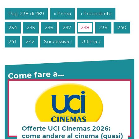
Pag. 238 di 289
« Prima
‹ Precedente
234
235
236
237
238
239
240
241
242
Successiva ›
Ultima »
Come fare a…
Offerte UCI Cinemas 2026:
come andare al cinema (quasi)