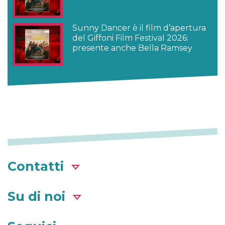
Sunny Dancer è il film d’apertura
del Giffoni Film Festival 2026:
presente anche Bella Ramsey
Contatti
Su di noi