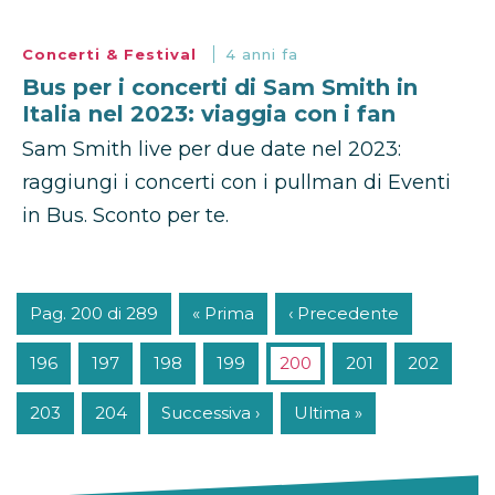
Concerti & Festival
4 anni fa
Bus per i concerti di Sam Smith in
Italia nel 2023: viaggia con i fan
Sam Smith live per due date nel 2023:
raggiungi i concerti con i pullman di Eventi
in Bus. Sconto per te.
Pag. 200 di 289
« Prima
‹ Precedente
196
197
198
199
200
201
202
203
204
Successiva ›
Ultima »