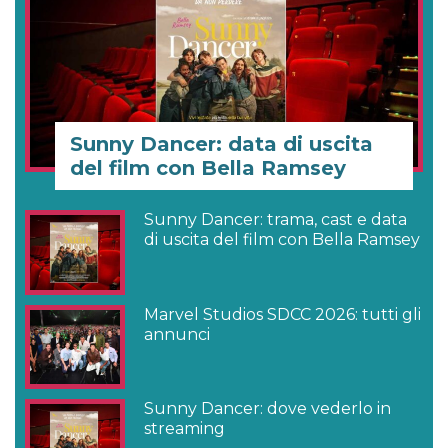
Sunny Dancer: data di uscita
del film con Bella Ramsey
Sunny Dancer: trama, cast e data
di uscita del film con Bella Ramsey
Marvel Studios SDCC 2026: tutti gli
annunci
Sunny Dancer: dove vederlo in
streaming