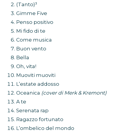
(Tanto)³
Gimme Five
Penso positivo
Mi fido di te
Come musica
Buon vento
Bella
Oh, vita!
Muoviti muoviti
L’estate addosso
Oceanica
(cover di Merk & Kremont)
A te
Serenata rap
Ragazzo fortunato
L’ombelico del mondo