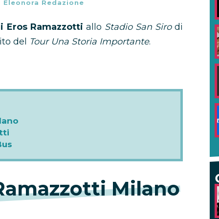
-
Eleonora Redazione
di Eros Ramazzotti
allo
Stadio San Siro
di
ito del
Tour Una Storia Importante
.
lano
ti
Bus
 Ramazzotti Milano