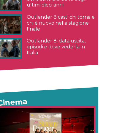
ultimi dieci anni
Outlander 8 cast: chi torna e
chi è nuovo nella stagione
finale
Outlander 8: data uscita,
episodi e dove vederla in
Italia
Cinema