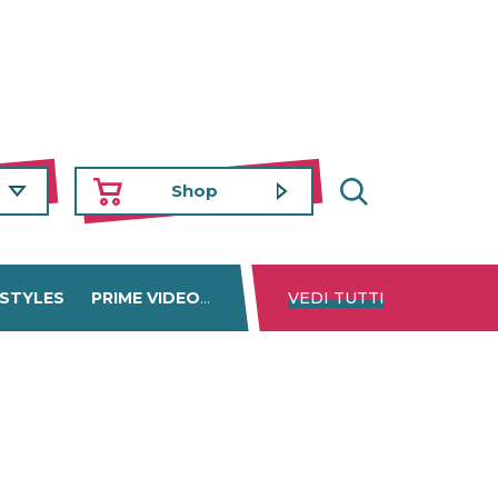
Shop
 STYLES
PRIME VIDEO
DISNEY+
VEDI TUTTI
NETFLIX
TROVA 