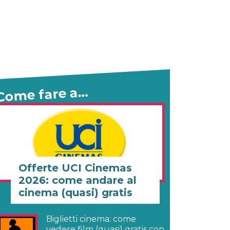
Come fare a…
Offerte UCI Cinemas
2026: come andare al
cinema (quasi) gratis
Biglietti cinema: come
vedere film (quasi) gratis con