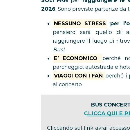
SOLI FAN
per
raggiungere le v
2026
. Sono previste partenze da t
NESSUNO STRESS
per l’o
pensiero sarà quello di 
raggiungere il luogo di ritro
Bus!
E’ ECONOMICO
perché no
parcheggio, autostrada e hot
VIAGGI CON I FAN
perché i 
al concerto
BUS CONCERT
CLICCA QUI E 
Cliccando sul link avrai accesso