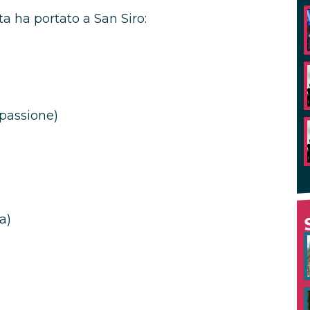
sta ha portato a San Siro:
 passione)
a)