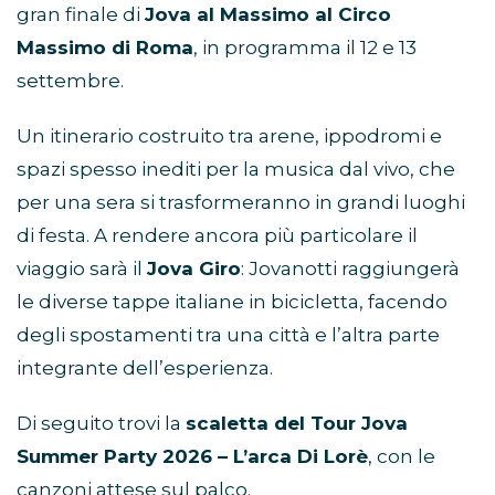
gran finale di
Jova al Massimo al Circo
Massimo di Roma
, in programma il 12 e 13
settembre.
Un itinerario costruito tra arene, ippodromi e
spazi spesso inediti per la musica dal vivo, che
per una sera si trasformeranno in grandi luoghi
di festa. A rendere ancora più particolare il
viaggio sarà il
Jova Giro
: Jovanotti raggiungerà
le diverse tappe italiane in bicicletta, facendo
degli spostamenti tra una città e l’altra parte
integrante dell’esperienza.
Di seguito trovi la
scaletta del Tour Jova
Summer Party 2026 – L’arca Di Lorè
, con le
canzoni attese sul palco.