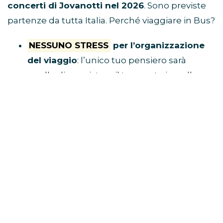
concerti di Jovanotti nel 2026
. Sono previste
partenze da tutta Italia. Perché viaggiare in Bus?
NESSUNO STRESS
per l’organizzazione
del viaggio
: l’unico tuo pensiero sarà
quello di acquistare il tuo posto in pullman
e raggiungere il luogo di ritrovo.
Tu divertiti,
al resto ci pensa Eventi in Bus!
E’ ECONOMICO
perché non dovrai
spendere soldi per benzina, parcheggio,
autostrada e hotel
VIAGGI CON I FAN
perché i pullman sono
riservati solo a chi è diretto al concerto
BUS CONCERTI JOVANOTTI