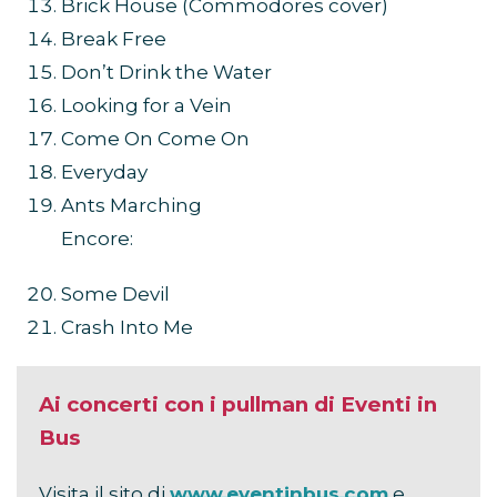
Brick House (Commodores cover)
Break Free
Don’t Drink the Water
Looking for a Vein
Come On Come On
Everyday
Ants Marching
Encore:
Some Devil
Crash Into Me
Ai concerti con i pullman di Eventi in
Bus
Visita il sito di
www.eventinbus.com
e