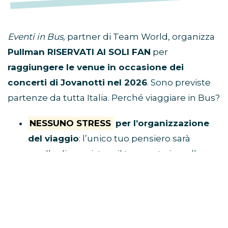
Eventi in Bus,
partner di Team World, organizza
Pullman RISERVATI AI SOLI FAN
per
raggiungere le venue in occasione dei
concerti di Jovanotti nel 2026
. Sono previste
partenze da tutta Italia. Perché viaggiare in Bus?
NESSUNO STRESS
per l’organizzazione
del viaggio
: l’unico tuo pensiero sarà
quello di acquistare il tuo posto in pullman
e raggiungere il luogo di ritrovo.
Tu divertiti,
al resto ci pensa Eventi in Bus!
E’ ECONOMICO
perché non dovrai
spendere soldi per benzina, parcheggio,