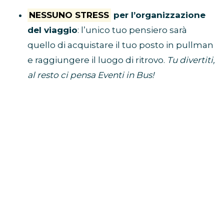
NESSUNO STRESS
per l’organizzazione
del viaggio
: l’unico tuo pensiero sarà
quello di acquistare il tuo posto in pullman
e raggiungere il luogo di ritrovo.
Tu divertiti,
al resto ci pensa Eventi in Bus!
E’ ECONOMICO
perché non dovrai
spendere soldi per benzina, parcheggio,
autostrada e hotel
VIAGGI CON I FAN
perché i pullman sono
riservati solo a chi è diretto al concerto
BUS CONCERTI JOVANOTTI
CLICCA QUI E PRENOTA IL TUO
POSTO