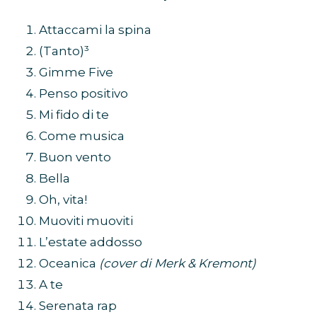
Attaccami la spina
(Tanto)³
Gimme Five
Penso positivo
Mi fido di te
Come musica
Buon vento
Bella
Oh, vita!
Muoviti muoviti
L’estate addosso
Oceanica
(cover di Merk & Kremont)
A te
Serenata rap