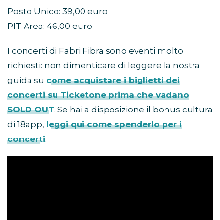
Posto Unico: 39,00 euro
PIT Area: 46,00 euro
I concerti di Fabri Fibra sono eventi molto
richiesti: non dimenticare di leggere la nostra
guida su
come acquistare i biglietti dei
concerti su Ticketone prima che vadano
SOLD OUT
. Se hai a disposizione il bonus cultura
di 18app,
leggi qui come spenderlo per i
concerti
.