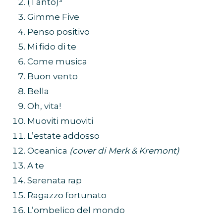
(Tanto)³
Gimme Five
Penso positivo
Mi fido di te
Come musica
Buon vento
Bella
Oh, vita!
Muoviti muoviti
L’estate addosso
Oceanica
(cover di Merk & Kremont)
A te
Serenata rap
Ragazzo fortunato
L’ombelico del mondo