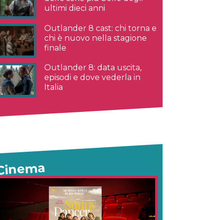
ultimi dieci anni
Outlander 8 cast: chi torna e
chi è nuovo nella stagione
finale
Outlander 8: data uscita,
episodi e dove vederla in
Italia
Cinema