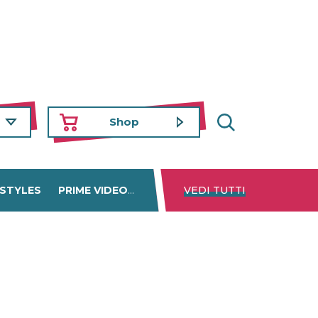
Shop
 STYLES
PRIME VIDEO
DISNEY+
VEDI TUTTI
NETFLIX
TROVA 