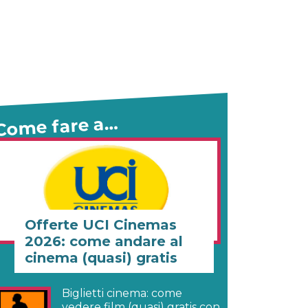
Come fare a…
Offerte UCI Cinemas
2026: come andare al
cinema (quasi) gratis
Biglietti cinema: come
vedere film (quasi) gratis con