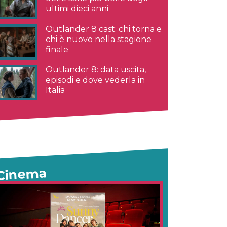
ultimi dieci anni
Outlander 8 cast: chi torna e
chi è nuovo nella stagione
finale
Outlander 8: data uscita,
episodi e dove vederla in
Italia
Cinema