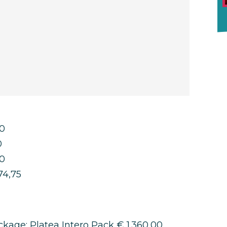
00
0
50
74,75
kage: Platea Intero Pack € 1.360,00