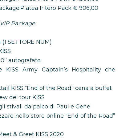
Package:Platea Intero Pack € 906,00
 VIP Package
um (1 SETTORE NUM)
 KISS
0’’ autografato
e KISS Army Captain’s Hospitality che
ktail KISS “End of the Road” cena a buffet
ew del tour KISS
gli stivali da palco di Paul e Gene
zzare nello store online “End of the Road”
eet & Greet KISS 2020