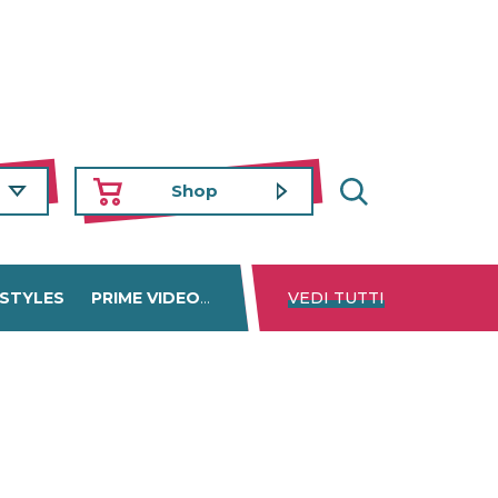
Shop
 STYLES
PRIME VIDEO
DISNEY+
VEDI TUTTI
NETFLIX
TROVA 