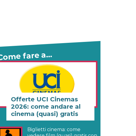
Come fare a…
Offerte UCI Cinemas
2026: come andare al
cinema (quasi) gratis
Biglietti cinema: come
vedere film (quasi) gratis con