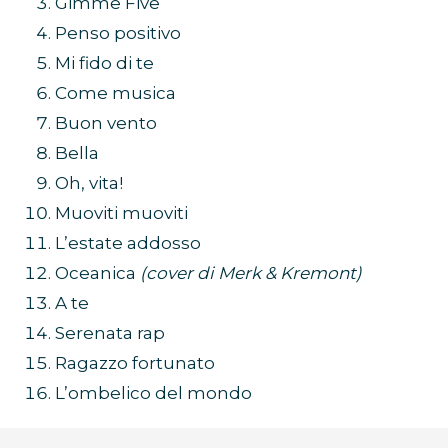
Gimme Five
Penso positivo
Mi fido di te
Come musica
Buon vento
Bella
Oh, vita!
Muoviti muoviti
L’estate addosso
Oceanica
(cover di Merk & Kremont)
A te
Serenata rap
Ragazzo fortunato
L’ombelico del mondo