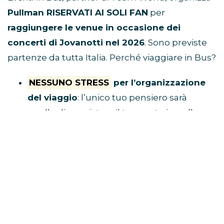
Pullman RISERVATI AI SOLI FAN
per
raggiungere le venue in occasione dei
concerti di Jovanotti nel 2026
. Sono previste
partenze da tutta Italia. Perché viaggiare in Bus?
NESSUNO STRESS
per l’organizzazione
del viaggio
: l’unico tuo pensiero sarà
quello di acquistare il tuo posto in pullman
e raggiungere il luogo di ritrovo.
Tu divertiti,
al resto ci pensa Eventi in Bus!
E’ ECONOMICO
perché non dovrai
spendere soldi per benzina, parcheggio,
autostrada e hotel
VIAGGI CON I FAN
perché i pullman sono
riservati solo a chi è diretto al concerto