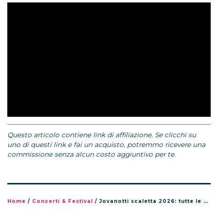
Questo articolo contiene link di affiliazione. Se clicchi su
uno di questi link e fai un acquisto, potremmo ricevere una
commissione senza alcun costo aggiuntivo per te.
Home
/
Concerti & Festival
/
Jovanotti scaletta 2026: tutte le canzoni del tour Jova Summer Party