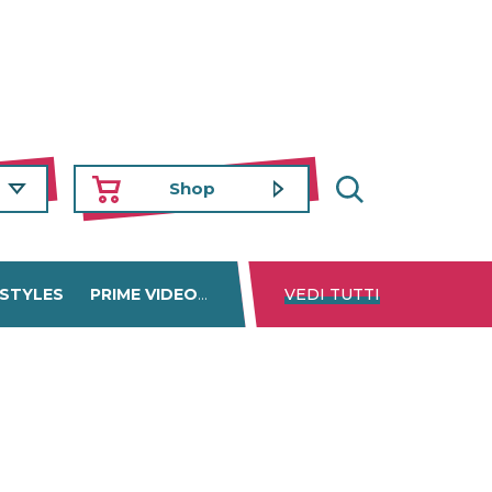
Shop
 STYLES
PRIME VIDEO
DISNEY+
VEDI TUTTI
NETFLIX
TROVA 