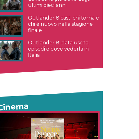
ultimi dieci anni
Outlander 8 cast: chi torna e
chi è nuovo nella stagione
finale
Outlander 8: data uscita,
episodi e dove vederla in
Italia
Cinema