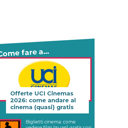
Come fare a…
Offerte UCI Cinemas
2026: come andare al
cinema (quasi) gratis
Biglietti cinema: come
vedere film (quasi) gratis con