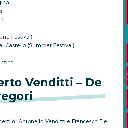
gina
ca
lle
und Festival)
al Castello (Summer Festival)
Antico
erto Venditti – De
egori
ncerti di Antonello Venditti e Francesco De