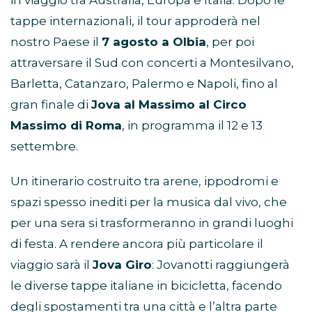
in viaggio tra Australia, Europa e Italia. Dopo le
tappe internazionali, il tour approderà nel
nostro Paese il
7 agosto a Olbia
, per poi
attraversare il Sud con concerti a Montesilvano,
Barletta, Catanzaro, Palermo e Napoli, fino al
gran finale di
Jova al Massimo al Circo
Massimo di Roma
, in programma il 12 e 13
settembre.
Un itinerario costruito tra arene, ippodromi e
spazi spesso inediti per la musica dal vivo, che
per una sera si trasformeranno in grandi luoghi
di festa. A rendere ancora più particolare il
viaggio sarà il
Jova Giro
: Jovanotti raggiungerà
le diverse tappe italiane in bicicletta, facendo
degli spostamenti tra una città e l’altra parte