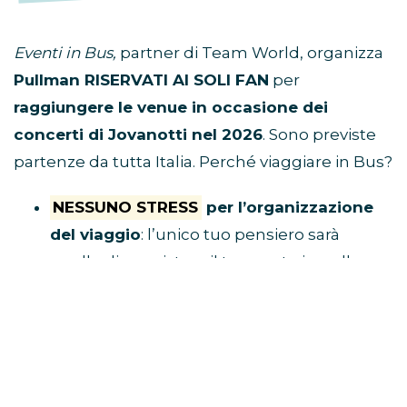
Eventi in Bus,
partner di Team World, organizza
Pullman RISERVATI AI SOLI FAN
per
raggiungere le venue in occasione dei
concerti di Jovanotti nel 2026
. Sono previste
partenze da tutta Italia. Perché viaggiare in Bus?
NESSUNO STRESS
per l’organizzazione
del viaggio
: l’unico tuo pensiero sarà
quello di acquistare il tuo posto in pullman
e raggiungere il luogo di ritrovo.
Tu divertiti,
al resto ci pensa Eventi in Bus!
E’ ECONOMICO
perché non dovrai
spendere soldi per benzina, parcheggio,
autostrada e hotel