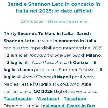
Jared e Shannon Leto in concerto in
Italia nel 2025: le date ufficiali
23/04/2025
-
Eleonora Redazione
Thirty Seconds To Mars in Italia
–
Jared
e
Shannon Leto
arrivano
in concerto in Italia
con quattro imperdibili appuntamenti nel 2025,
il
2 luglio
all’
Ippodromo Snai San Siro
di
Milano
,
il
3 luglio
alla
Casa Rossa Arena
di
Gorizia
, il
5
luglio
a
Lucca
per il Lucca Summer Festival, il
6
luglio
all’
Arena Flegrea
di
Napoli
per il Noisy
Naples Fest e l’
8 luglio
al
Collisioni
di
Alba
nell’ambito di
GO!2025
. Biglietti in vendita su
Ticketmaster
–
Vivaticket
–
Ticketone
.
Disponibili anche i
pullman di Eventi in Bus
.