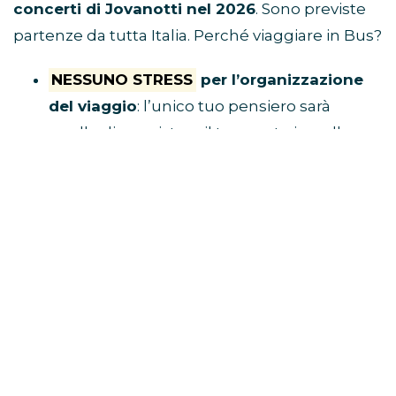
concerti di Jovanotti nel 2026
. Sono previste
partenze da tutta Italia. Perché viaggiare in Bus?
NESSUNO STRESS
per l’organizzazione
del viaggio
: l’unico tuo pensiero sarà
quello di acquistare il tuo posto in pullman
e raggiungere il luogo di ritrovo.
Tu divertiti,
al resto ci pensa Eventi in Bus!
E’ ECONOMICO
perché non dovrai
spendere soldi per benzina, parcheggio,
autostrada e hotel
VIAGGI CON I FAN
perché i pullman sono
riservati solo a chi è diretto al concerto
BUS CONCERTI JOVANOTTI