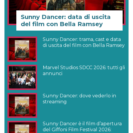
Sunny Dancer: data di uscita
del film con Bella Ramsey
Sunny Dancer: trama, cast e data
di uscita del film con Bella Ramsey
Marvel Studios SDCC 2026: tutti gli
annunci
Sunny Dancer: dove vederlo in
streaming
Sunny Dancer è il film d’apertura
del Giffoni Film Festival 2026: