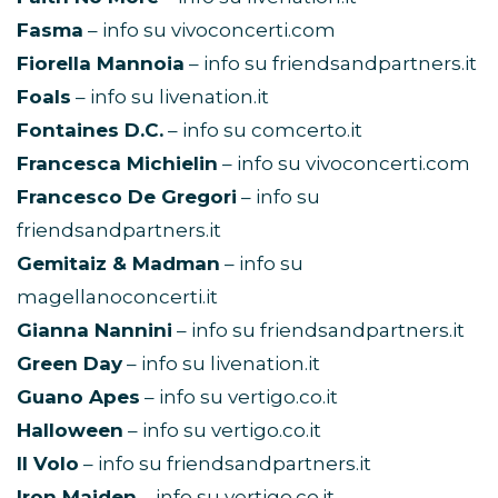
Fasma
– info su vivoconcerti.com
Fiorella Mannoia
– info su friendsandpartners.it
Foals
– info su livenation.it
Fontaines D.C.
– info su comcerto.it
Francesca Michielin
– info su vivoconcerti.com
Francesco De Gregori
– info su
friendsandpartners.it
Gemitaiz & Madman
– info su
magellanoconcerti.it
Gianna Nannini
– info su friendsandpartners.it
Green Day
– info su livenation.it
Guano Apes
– info su vertigo.co.it
Halloween
– info su vertigo.co.it
Il Volo
– info su friendsandpartners.it
Iron Maiden
– info su vertigo.co.it