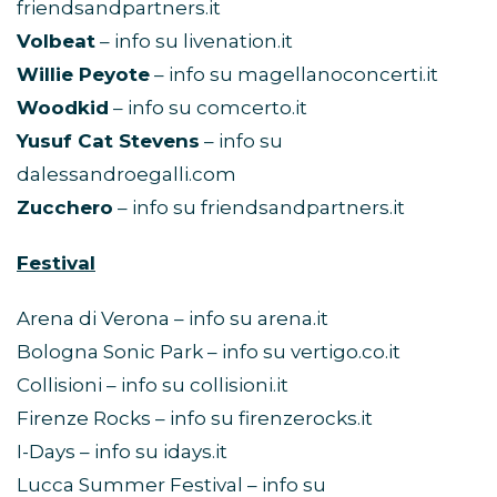
friendsandpartners.it
Volbeat
– info su livenation.it
Willie Peyote
– info su magellanoconcerti.it
Woodkid
– info su comcerto.it
Yusuf Cat Stevens
– info su
dalessandroegalli.com
Zucchero
– info su friendsandpartners.it
Festival
Arena di Verona – info su arena.it
Bologna Sonic Park – info su vertigo.co.it
Collisioni – info su collisioni.it
Firenze Rocks – info su firenzerocks.it
I-Days – info su idays.it
Lucca Summer Festival – info su