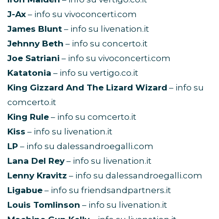
J-Ax
– info su vivoconcerti.com
James Blunt
– info su livenation.it
Jehnny Beth
– info su concerto.it
Joe Satriani
– info su vivoconcerti.com
Katatonia
– info su vertigo.co.it
King Gizzard And The Lizard Wizard
– info su
comcerto.it
King Rule
– info su comcerto.it
Kiss
– info su livenation.it
LP
– info su dalessandroegalli.com
Lana Del Rey
– info su livenation.it
Lenny Kravitz
– info su dalessandroegalli.com
Ligabue
– info su friendsandpartners.it
Louis Tomlinson
– info su livenation.it