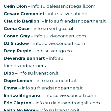
Celin Dion
– info su dalessandroegalli.com
Cesare Cremonini
– info su livenation.it
Claudio Baglioni
– info su friendsandpartners.it
Coma Cose
– info su vertigo.co.it
Conan Gray
– info su vivoconcerti.com
DJ Shadow
– info su vivoconcerti.com
Deep Purple
– info su vertigo.co.it
Devendra Banhart
– info su
friendsandpartners.it
Dido
– info su livenation.it
Dope Lemon
– info su comcerto.it
Emma
– info su friendsandpartners.it
Enrico Brignano
– info su vivoconcerti.com
Eric Clapton
– info su dalessandroegalli.com
Faith No More
– info su livenation.it