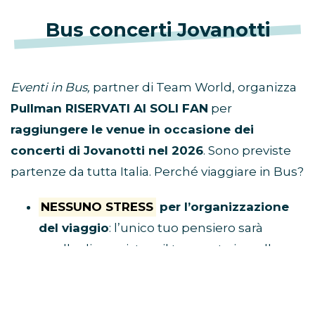
Bus concerti Jovanotti
Eventi in Bus,
partner di Team World, organizza
Pullman RISERVATI AI SOLI FAN
per
raggiungere le venue in occasione dei
concerti di Jovanotti nel 2026
. Sono previste
partenze da tutta Italia. Perché viaggiare in Bus?
NESSUNO STRESS
per l’organizzazione
del viaggio
: l’unico tuo pensiero sarà
quello di acquistare il tuo posto in pullman
e raggiungere il luogo di ritrovo.
Tu divertiti,
al resto ci pensa Eventi in Bus!
E’ ECONOMICO
perché non dovrai