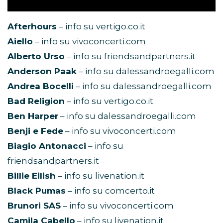
Afterhours
– info su vertigo.co.it
Aiello
– info su vivoconcerti.com
Alberto Urso
– info su friendsandpartners.it
Anderson Paak
– info su dalessandroegalli.com
Andrea Bocelli
– info su dalessandroegalli.com
Bad Religion
– info su vertigo.co.it
Ben Harper
– info su dalessandroegalli.com
Benji e Fede
– info su vivoconcerti.com
Biagio Antonacci
– info su
friendsandpartners.it
Billie Eilish
– info su livenation.it
Black Pumas
– info su comcerto.it
Brunori SAS
– info su vivoconcerti.com
Camila Cabello
– info su livenation.it