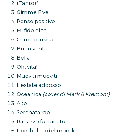
(Tanto)³
Gimme Five
Penso positivo
Mi fido di te
Come musica
Buon vento
Bella
Oh, vita!
Muoviti muoviti
L’estate addosso
Oceanica
(cover di Merk & Kremont)
A te
Serenata rap
Ragazzo fortunato
L’ombelico del mondo