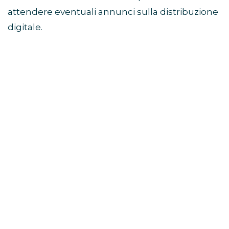
attendere eventuali annunci sulla distribuzione
digitale.
Di cosa parla il film Sunny
Dancer