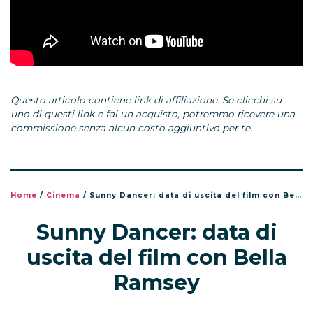
Questo articolo contiene link di affiliazione. Se clicchi su
uno di questi link e fai un acquisto, potremmo ricevere una
commissione senza alcun costo aggiuntivo per te.
Home
/
Cinema
/
Sunny Dancer: data di uscita del film con Bella Ramsey
Sunny Dancer: data di
uscita del film con Bella
Ramsey