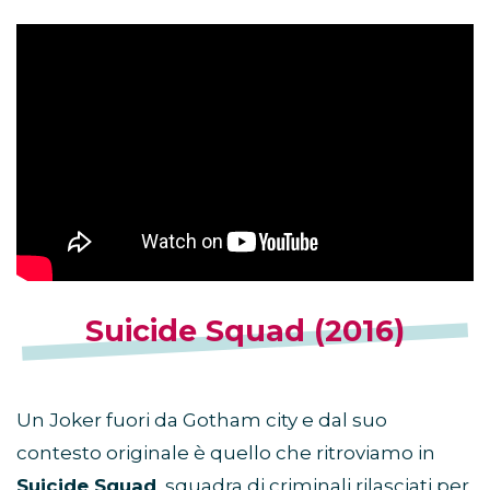
Suicide Squad (2016)
Un Joker fuori da Gotham city e dal suo
contesto originale è quello che ritroviamo in
Suicide Squad
, squadra di criminali rilasciati per