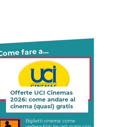
Come fare a…
Offerte UCI Cinemas
2026: come andare al
cinema (quasi) gratis
Biglietti cinema: come
vedere film (quasi) gratis con