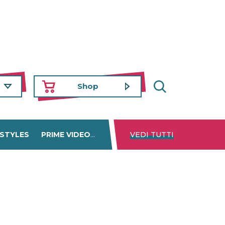
Shop
 STYLES
PRIME VIDEO
DISNEY+
VEDI TUTTI
NETFLIX
TROVA 