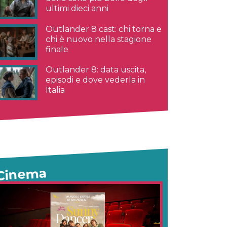
ultimi dieci anni
Outlander 8 cast: chi torna e
chi è nuovo nella stagione
finale
Outlander 8: data uscita,
episodi e dove vederla in
Italia
Cinema