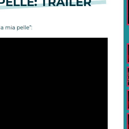
PELLE: TRAILER
lla mia pelle”: