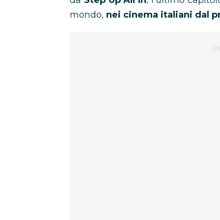
da
Step Up All In
, l’ultimo capito
mondo,
nei cinema italiani dal