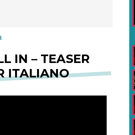
I
.
L IN – TEASER
R ITALIANO