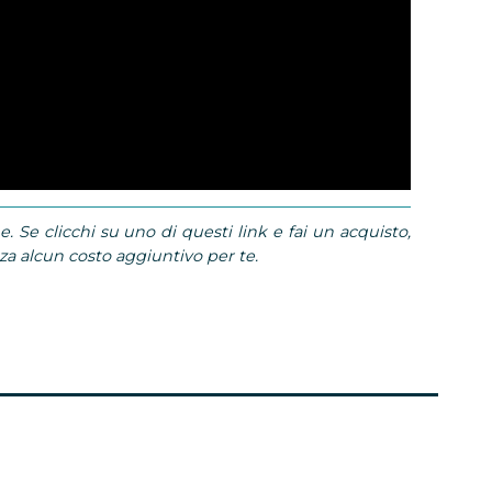
e. Se clicchi su uno di questi link e fai un acquisto,
 alcun costo aggiuntivo per te.