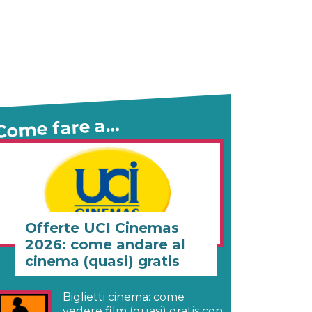
Come fare a…
Offerte UCI Cinemas
2026: come andare al
cinema (quasi) gratis
Biglietti cinema: come
vedere film (quasi) gratis con