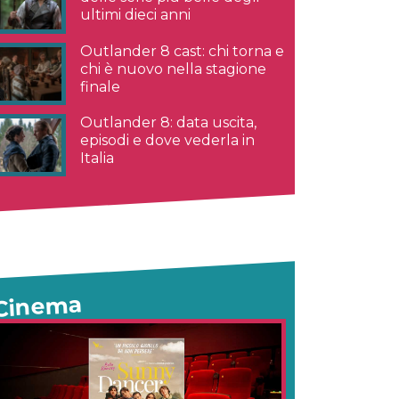
ultimi dieci anni
Outlander 8 cast: chi torna e
chi è nuovo nella stagione
finale
Outlander 8: data uscita,
episodi e dove vederla in
Italia
Cinema