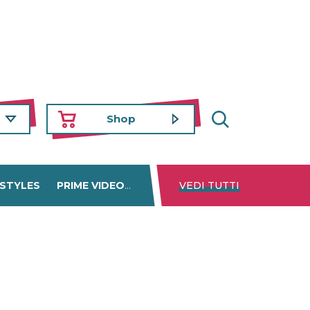
Shop
 STYLES
PRIME VIDEO
DISNEY+
VEDI TUTTI
NETFLIX
TROVA 