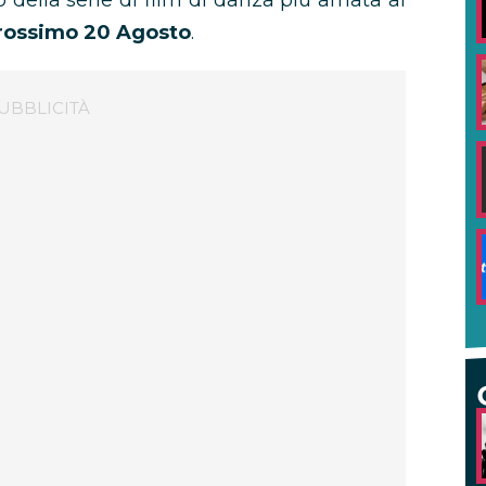
lo della serie di film di danza più amata al
 prossimo 20 Agosto
.