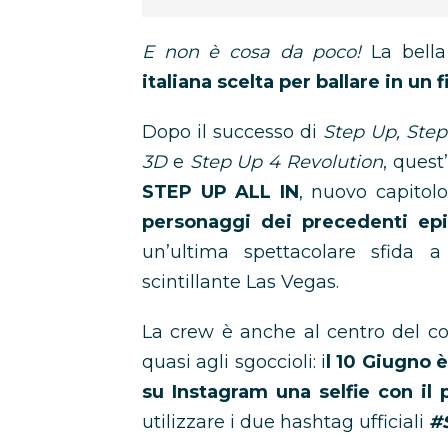
E non è cosa da poco!
La bella
italiana scelta per ballare in un 
Dopo il successo di
Step Up, Step
3D
e
Step Up 4 Revolution
, quest
STEP UP ALL IN
, nuovo capitolo
personaggi dei precedenti ep
un’ultima spettacolare sfida 
scintillante Las Vegas.
La crew è anche al centro del c
quasi agli sgoccioli: i
l 10 Giugno è
su Instagram una selfie con il 
utilizzare i due hashtag ufficiali
#