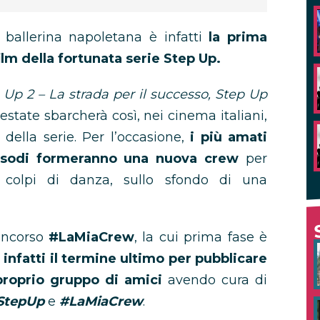
 ballerina napoletana è infatti
la prima
film della fortunata serie Step Up.
 Up 2 – La strada per il successo, Step Up
’estate sbarcherà così, nei cinema italiani,
 della serie. Per l’occasione,
i più amati
isodi formeranno una nuova crew
per
a colpi di danza, sullo sfondo di una
oncorso
#LaMiaCrew
, la cui prima fase è
 infatti il termine ultimo per pubblicare
proprio gruppo di amici
avendo cura di
StepUp
e
#LaMiaCrew
.