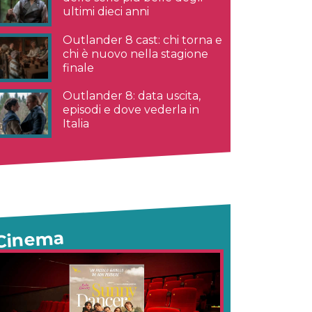
ultimi dieci anni
Outlander 8 cast: chi torna e
chi è nuovo nella stagione
finale
Outlander 8: data uscita,
episodi e dove vederla in
Italia
Cinema