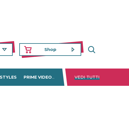
Shop
 STYLES
PRIME VIDEO
DISNEY+
VEDI TUTTI
NETFLIX
TROVA 