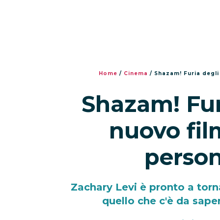
Home
/
Cinema
/
Shazam! Furia degli
Shazam! Furi
nuovo fil
perso
Zachary Levi è pronto a torn
quello che c'è da sape