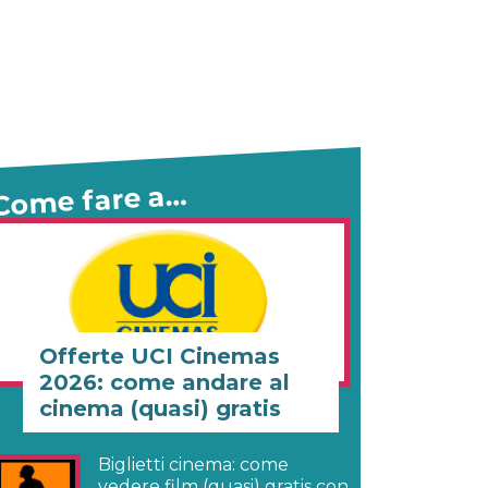
Come fare a…
Offerte UCI Cinemas
2026: come andare al
cinema (quasi) gratis
Biglietti cinema: come
vedere film (quasi) gratis con