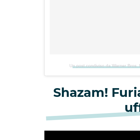
Un post condiviso da Warner Bros. I
Shazam! Furia
uf