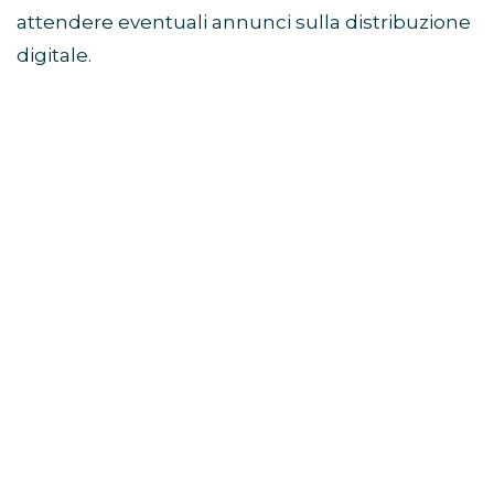
attendere eventuali annunci sulla distribuzione
digitale.
Di cosa parla il film Sunny
Dancer