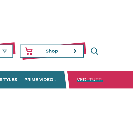
Shop
 STYLES
PRIME VIDEO
DISNEY+
VEDI TUTTI
NETFLIX
TROVA 