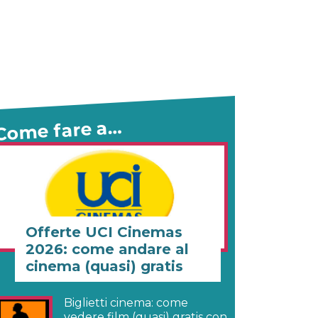
Come fare a…
Offerte UCI Cinemas
2026: come andare al
cinema (quasi) gratis
Biglietti cinema: come
vedere film (quasi) gratis con