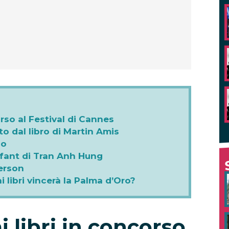
corso al Festival di Cannes
to dal libro di Martin Amis
io
fant di Tran Anh Hung
erson
i libri vincerà la Palma d’Oro?
ai libri in concorso