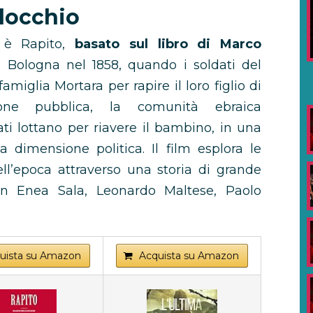
llocchio
 è Rapito,
basato sul libro di Marco
a Bologna nel 1858, quando i soldati del
miglia Mortara per rapire il loro figlio di
ione pubblica, la comunità ebraica
ati lottano per riavere il bambino, in una
dimensione politica. Il film esplora le
uell’epoca attraverso una storia di grande
on Enea Sala, Leonardo Maltese, Paolo
uista su Amazon
Acquista su Amazon