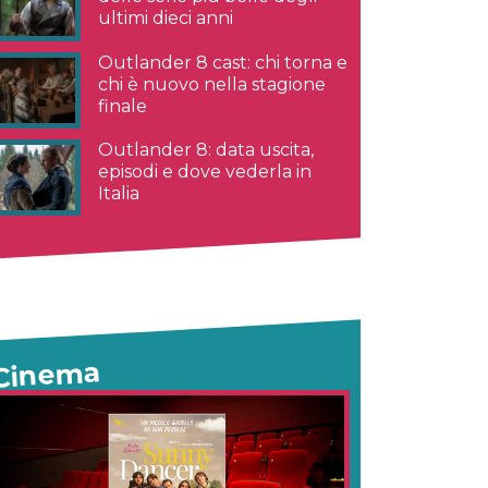
ultimi dieci anni
Outlander 8 cast: chi torna e
chi è nuovo nella stagione
finale
Outlander 8: data uscita,
episodi e dove vederla in
Italia
Cinema