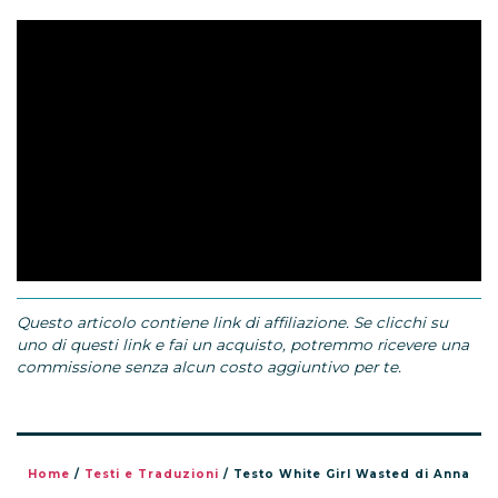
Questo articolo contiene link di affiliazione. Se clicchi su
uno di questi link e fai un acquisto, potremmo ricevere una
commissione senza alcun costo aggiuntivo per te.
Home
/
Testi e Traduzioni
/
Testo White Girl Wasted di Anna