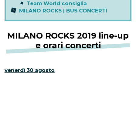
Team World consiglia
MILANO ROCKS | BUS CONCERTI
MILANO ROCKS 2019 line-up
e orari concerti
venerdì 30 agosto
16:00 – Apertura Porte
18:00 – PVRIS
19:05 – Virgin Radio On Stage
19:15 –
The 1975 [scopri la scaletta del loro
live]
21:00 –
Florence + The Machine [scopri la