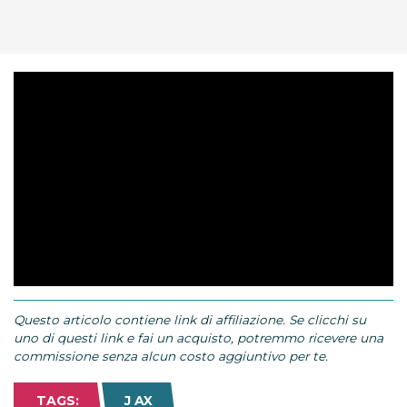
Questo articolo contiene link di affiliazione. Se clicchi su
uno di questi link e fai un acquisto, potremmo ricevere una
commissione senza alcun costo aggiuntivo per te.
TAGS:
J AX