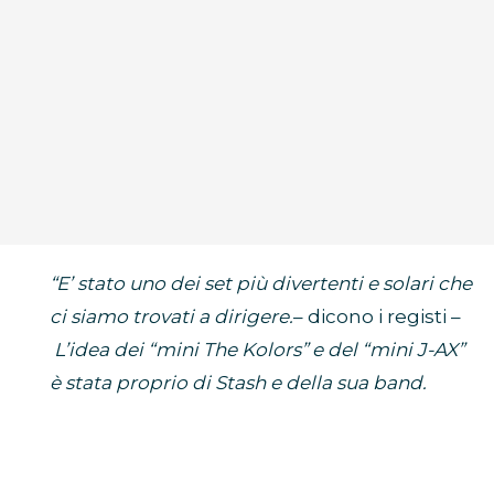
“E’ stato uno dei set più divertenti e solari che
ci siamo trovati a dirigere.
– dicono i registi –
L’idea dei “mini The Kolors” e del “mini J-AX”
è stata proprio di Stash e della sua band.
Abbiamo girato in un caldo pomeriggio
d’inizio estate in centro a Milano inscenando
un finto live in piazza. Sicuramente la