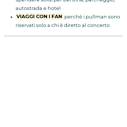
autostrada e hotel
VIAGGI CON I FAN
perché i pullman sono
riservati solo a chi è diretto al concerto
BUS CONCERTI ULTIMO
CLICCA QUI E PRENOTA IL TUO
POSTO
Cliccando sul link avrai accesso a tutte le
info, i prezzi del viaggio in pullman e un
tutorial per risparmiare sulla tua
prenotazione grazie al codice
sconto
TEAM-W
offerto da Team World
utilizzabile per qualsiasi evento presente