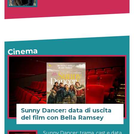
Cinema
Sunny Dancer: data di uscita
del film con Bella Ramsey
Sunny Dancer: trama, cast e data